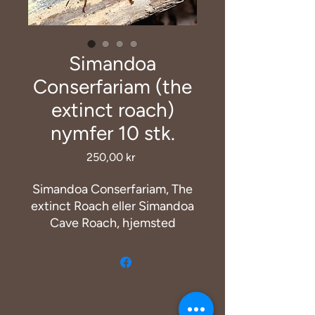
Simandoa
Conserfariam (the
extinct roach)
nymfer 10 stk.
Pris
250,00 kr
Simandoa Conserfariam, The
extinct Roach eller Simandoa
Cave Roach, hjemsted
Simandoa regionen i Guyana
West Afrika. Denne arten er
sannsynligvis utdødd i
naturen og er avhengig av at
hobbyen holder den i live i