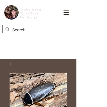
Trond Borg
Virvelløse
hobbydyr