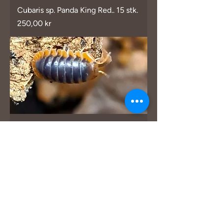
Cubaris sp. Panda King Red.. 15 stk.
Pris
250,00 kr
Cubaris Iriomotensis "Myiako" 15
stk.
Pris
250,00 kr