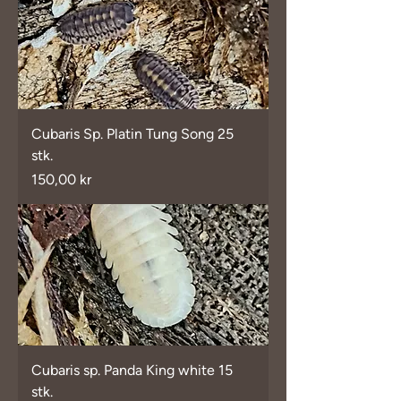
Cubaris Sp. Platin Tung Song 25
stk.
Pris
150,00 kr
Cubaris sp. Panda King white 15
stk.