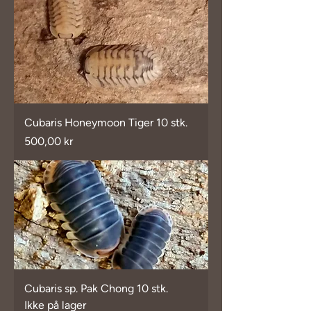
Cubaris Honeymoon Tiger 10 stk.
Pris
500,00 kr
Cubaris sp. Pak Chong 10 stk.
Ikke på lager