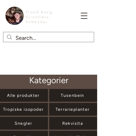
Trond Borg
Virvelløse
hobbydyr
Kategorier
Alle produkter
Tusenbein
Tropiske isopoder
Terrarieplanter
Snegler
Rekvisita