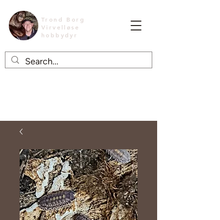
Trond Borg
Virvelløse
hobbydyr