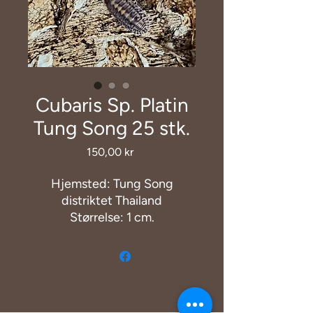
Cubaris Sp. Platin
Tung Song 25 stk.
Pris
150,00 kr
Hjemsted: Tung Song
distriktet Thailand
Størrelse: 1 cm.
Temperaturkrav: 20 til 28
grader.
Cubaris Sp. Platin Tung Song
er en av de mindre typene
Cubaris og en av de aller