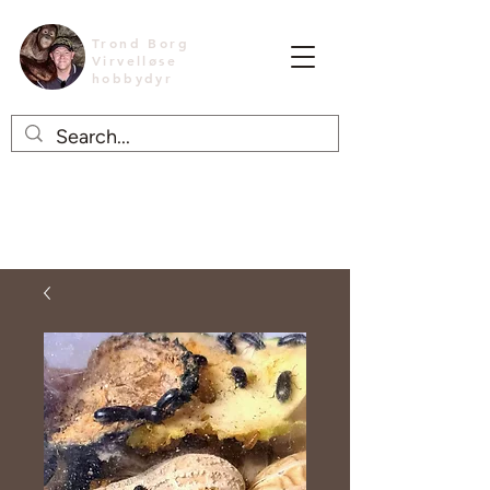
Trond Borg
Virvelløse
hobbydyr